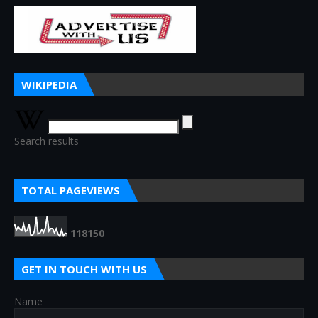
WIKIPEDIA
Search results
TOTAL PAGEVIEWS
1
1
8
1
5
0
GET IN TOUCH WITH US
Name