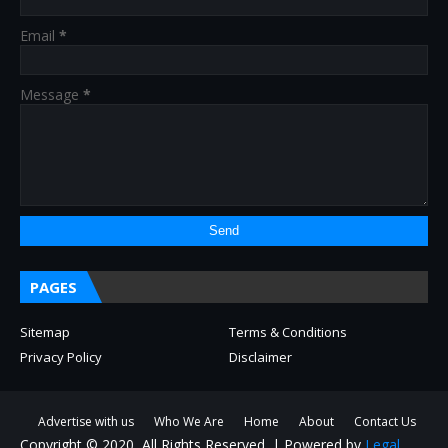
Email
*
Message
*
PAGES
Sitemap
Terms & Conditions
Privacy Policy
Disclaimer
Advertise with us
Who We Are
Home
About
Contact Us
Copyright © 2020, All Rights Reserved. | Powered by
Legal