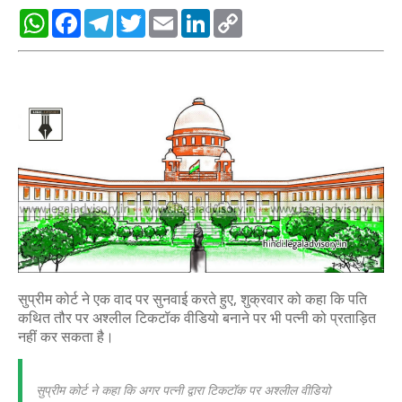
W
F
T
T
E
L
C
h
a
e
w
m
i
o
a
c
l
i
a
n
p
t
e
e
t
i
k
y
s
b
g
t
l
e
L
A
o
r
e
d
i
p
o
a
r
I
n
p
k
m
n
k
सुप्रीम कोर्ट ने एक वाद पर सुनवाई करते हुए, शुक्रवार को कहा कि पति
कथित तौर पर अश्लील टिकटॉक वीडियो बनाने पर भी पत्नी को प्रताड़ित
नहीं कर सकता है।
सुप्रीम कोर्ट ने कहा कि अगर पत्नी द्वारा टिकटॉक पर अश्लील वीडियो