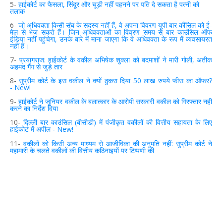
5-
हाईकोर्ट
का
फैसला
,
सिंदूर
और
चूड़ी
नहीं
पहनने
पर
पति
दे
सकता
है
पत्नी
को
तलाक
6-
जो
अधिवक्ता
किसी
संघ
के
सदस्य
नहीं
हैं
,
वे
अपना
विवरण
यूपी
बार
कौंसिल
को
ई
-
मेल
से
भेज
सकते
हैं।
जिन
अधिवक्ताओं
का
विवरण
समय
से
बार
काउंसिल
ऑफ
इंडिया
नहीं
पहुंचेगा
,
उनके
बारे
में
माना
जाएगा
कि
वे
अधिवक्ता
के
रूप
में
व्यवसायरत
नहीं
हैं।
7-
प्रयागराज
:
हाईकोर्ट
के
वकील
अभिषेक
शुक्ला
को
बदमाशों
ने
मारी
गोली
,
अतीक
अहमद
गैंग
से
जुड़े
तार
8-
सुप्रीम
कोर्ट
के
इस
वकील
ने
क्यों
ठुकरा
दिया
50
लाख
रुपये
फीस
का
ऑफर
?
-
New!
9-
हाईकोर्ट
ने
जूनियर
वकील
के
बलात्कार
के
आरोपी
सरकारी
वकील
को
गिरफ्तार
नहीं
करने
का
निर्देश
दिया
10-
दिल्ली
बार
काउंसिल
(
बीसीडी
)
में
पंजीकृत
वकीलों
की
वित्तीय
सहायता
के
लिए
हाईकोर्ट
में
अपील
-
New!
11-
वकीलों
को
किसी
अन्य
माध्यम
से
आजीविका
की
अनुमति
नहीं
:
सुप्रीम
कोर्ट
ने
महामारी
के
चलते
वकीलों
की
वित्तीय
कठिनाइयों
पर
टिप्पणी
की