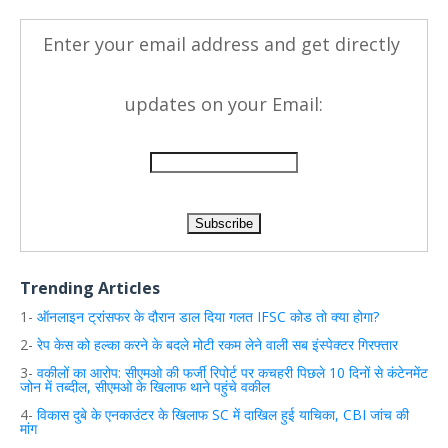
Enter your email address and get directly
updates on your Email:
Trending Articles
1-
ऑनलाइन
ट्रांसफर
के
दौरान
डाल
दिया
गलत
IFSC
कोड
तो
क्या
होगा
?
2-
रेप
केस
को
हल्का
करने
के
बदले
मोटी
रकम
लेने
वाली
सब
इंस्पेक्टर
गिरफ्तार
3-
वकीलों
का
आरोप
:
सीएमओ
की
फर्जी
रिपोर्ट
पर
कचहरी
पिछले
10
दिनों
से
कंटेनमेंट
जोन
में
तब्दील
,
सीएमओ
के
खिलाफ
थाने
पहुंचे
वकील
4-
विकास
दुबे
के
एनकाउंटर
के
खिलाफ
SC
में
दाखिल
हुई
याचिका
, CBI
जांच
की
मांग