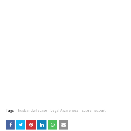
Tags:
husbandwifecase
Legal Awareness
supremecourt