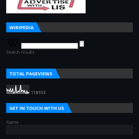
WIKIPEDIA
Search results
TOTAL PAGEVIEWS
1
1
8
1
5
3
GET IN TOUCH WITH US
Name